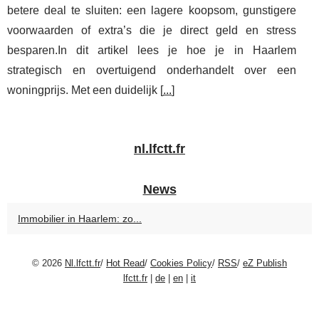
betere deal te sluiten: een lagere koopsom, gunstigere
voorwaarden of extra’s die je direct geld en stress
besparen.In dit artikel lees je hoe je in Haarlem
strategisch en overtuigend onderhandelt over een
woningprijs. Met een duidelijk [
...
]
nl.lfctt.fr
News
Immobilier in Haarlem: zo...
© 2026
Nl.lfctt.fr
/
Hot Read
/
Cookies Policy
/
RSS
/
eZ Publish
lfctt.fr
|
de
|
en
|
it